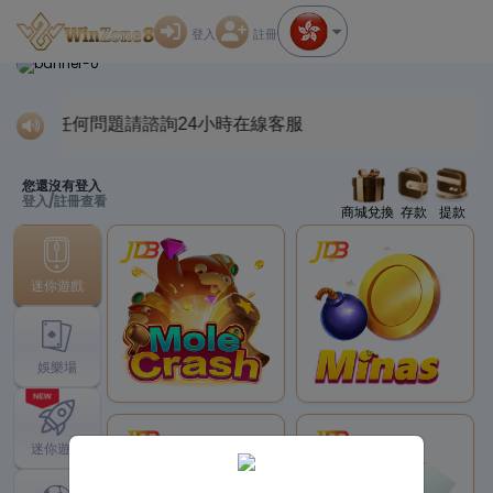
登入
註冊
盡快處理，有任何問題請諮詢24小時在線客服
您還沒有登入
登入/註冊查看
商城兌換
存款
提款
迷你遊戲
娛樂場
迷你遊戲